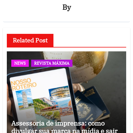
By
Related Post
NEWS
REVISTA MÁXIMA
Assessoria de imprensa: como
divulgar sua marca na mídia e sair