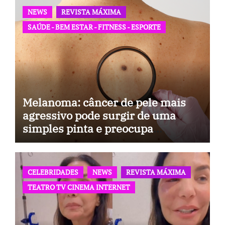
NEWS
REVISTA MÁXIMA
SAÚDE - BEM ESTAR - FITNESS - ESPORTE
Melanoma: câncer de pele mais
agressivo pode surgir de uma
simples pinta e preocupa
especialistas
CELEBRIDADES
NEWS
REVISTA MÁXIMA
TEATRO TV CINEMA INTERNET