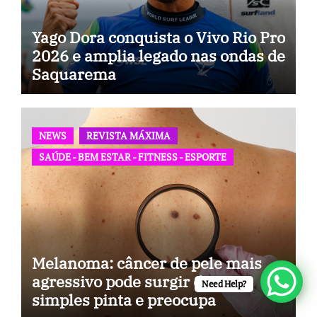
Yago Dora conquista o Vivo Rio Pro
2026 e amplia legado nas ondas de
Saquarema
NEWS
REVISTA MÁXIMA
SAÚDE - BEM ESTAR - FITNESS - ESPORTE
Melanoma: câncer de pele mais
agressivo pode surgir de uma
Need Help?
simples pinta e preocupa