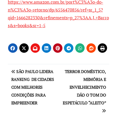
https://www.amazon.com.br/port%C3%A3o-do-
n%C3%A3o-retorno/dp/6556470856/ref=sr_1_5?
qid=1666282330&refinements=p_27%3AA.J.+Barro
s&s=books&sr=1-5
Navegação
SÃO PAULO LIDERA
TERROR DOMÉSTICO,
de
RANKING DE CIDADES
MEMÓRIA E
COM MELHORES
ENVELHECIMENTO
Post
CONDIÇÕES PARA
DÃO O TOM DO
EMPREENDER
ESPETÁCULO “ALEITO”