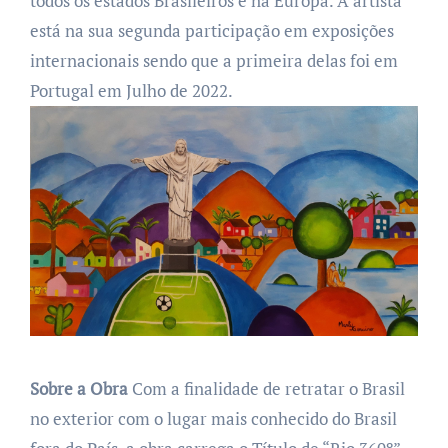
todos os estados Brasileiros e na Europa.
A artista
está na sua segunda participação em exposições
internacionais sendo que a primeira delas foi em
Portugal em Julho de 2022.
Sobre a Obra
Com a finalidade de retratar o Brasil
no exterior com o lugar mais conhecido do Brasil