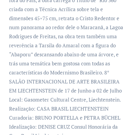
fora do País, a obra carrega o Título de “Rio 360º”
criada com a Técnica Acrílica sobre tela e
dimensões 45×75 cm, retrata o Cristo Redentor e
num panorama ao redor dele o Maracanã,
a Lagoa
Rodrigues de Freitas, na obra tem também uma
reverência a Tarsila do Amaral com a figura do
“Abaporu” descansando abaixo de uma árvore,
e
trás uma temática bem gostosa com todas as
características do Modernismo Brasileiro.
8°
SALÃO INTERNACIONAL DE ARTE BRASILEIRA
EM LIECHTENSTEIN
de 17 de Junho a 02 de Julho
Local: Gasometer Cultural Centre, Liechtenstein.
Realização: CASA BRASIL LIECHTENSTEIN
Curadoria: BRUNO PORTELLA e PETRA BÜCHEL
Idealização: DENISE CRUZ Consul Honorária da