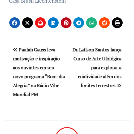
Casa Brasil Liechtenstein
Navegação
Paulah Gauss leva
Dr. Laílson Santos lança
de
motivação e inspiração
Curso de Arte Ufológica
aos ouvintes em seu
para explorar a
Post
novo programa “Bom-dia
criatividade além dos
Alegria” na Rádio Vibe
limites terrestres
Mundial FM