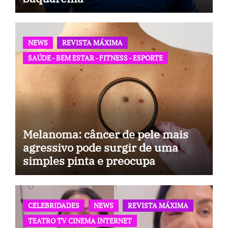
NEWS
REVISTA MÁXIMA
SAÚDE - BEM ESTAR - FITNESS - ESPORTE
Melanoma: câncer de pele mais
agressivo pode surgir de uma
simples pinta e preocupa
especialistas
CELEBRIDADES
NEWS
REVISTA MÁXIMA
TEATRO TV CINEMA INTERNET