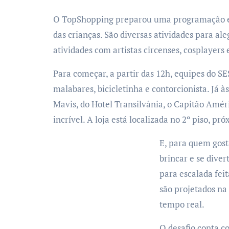
O TopShopping preparou uma programação especial gratuita para este sábado, 12 de outubro, Dia
das crianças. São diversas atividades para ale
atividades com artistas circenses, cosplayers e
Para começar, a partir das 12h, equipes do 
malabares, bicicletinha e contorcionista. Já à
Mavis, do Hotel Transilvânia, o Capitão Améri
incrível. A loja está localizada no 2º piso, pr
E, para quem gosta
brincar e se dive
para escalada fei
são projetados na
tempo real.
O desafio conta co