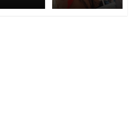
onômico do
prevenção
 retorna à
al em agosto
ncia novo
, ampliação e
elecimentos