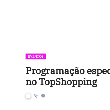
EVENTOS
Programação especi
no TopShopping
By