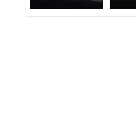
com Menu
gastr
Exclusivo e
mundo
Presença de
capit
Estrelas da Mídia
e anu
local
mais
estab