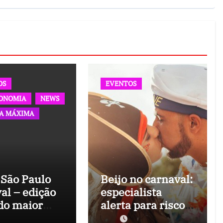
OS
EVENTOS
ONOMIA
NEWS
TA MÁXIMA
 São Paulo
Beijo no carnaval:
val – edição
especialista
 do maior
alerta para riscos
o
e dá dicas de