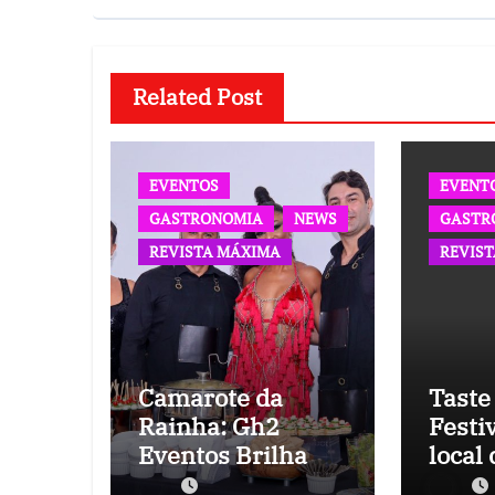
Related Post
EVENTOS
EVENT
GASTRONOMIA
NEWS
GASTR
REVISTA MÁXIMA
REVIS
Camarote da
Taste
Rainha: Gh2
Festi
Eventos Brilha no
local
Carnaval 2024
event