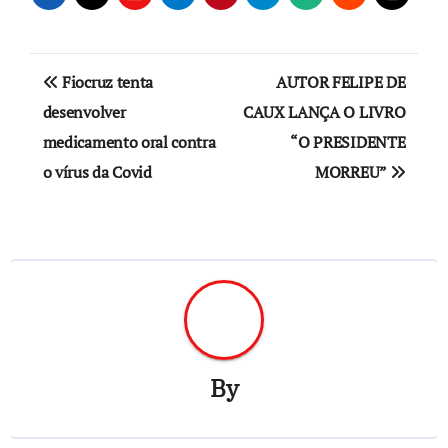
Navegação
Fiocruz tenta
AUTOR FELIPE DE
de
desenvolver
CAUX LANÇA O LIVRO
medicamento oral contra
“O PRESIDENTE
Post
o vírus da Covid
MORREU”
By