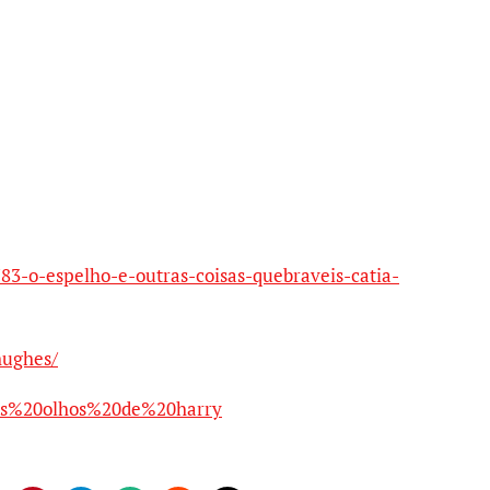
783-o-espelho-e-outras-coisas-quebraveis-catia-
hughes/
=Os%20olhos%20de%20harry