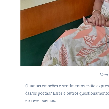
Uma
Quantas emoções e sentimentos estão expre
das/os poetas? Esses e outros questionament
escreve poemas.