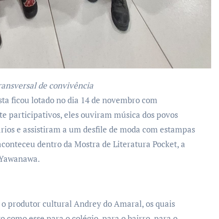
transversal de convivência
te participativos, eles ouviram música dos povos
rários e assistiram a um desfile de moda com estampas
 aconteceu dentro da Mostra de Literatura Pocket, a
Yawanawa.
 o produtor cultural Andrey do Amaral, os quais
 como esse para o colégio, para o bairro, para o