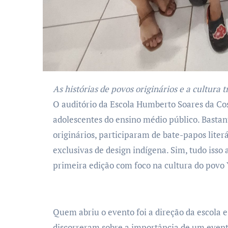
As histórias de povos originários e a cultura 
O auditório da Escola Humberto Soares da Costa ficou lotado no dia 14 de novembro com
adolescentes do ensino médio público. Bastan
originários, participaram de bate-papos lite
exclusivas de design indígena. Sim, tudo isso
primeira edição com foco na cultura do povo
Quem abriu o evento foi a direção da escola e
discorreram sobre a importância de um evento